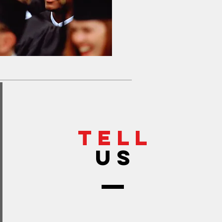
TELL
US