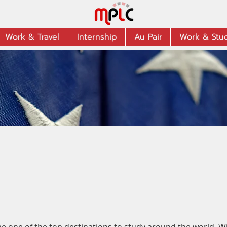
Work & Travel
Internship
Au Pair
Work & Stu