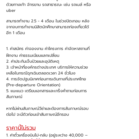
ด้วยทางเท้า จักรยาน รถสาธารณะ เช่น รถเมล์ หรือ
uber
สามารถทำงาน 2.5 - 4 เดือน ในช่วงปิดเทอม หลัง
5
จากจบการทำงานนิสิตนักศึกษาสามารถท่องเที่ยวได้
อีก 1 เดือน
เข้าร่วมฟัง
ปฐมนิเทศก่อน
การเดินทาง
1. ค่าสมัคร ค่าจองงาน ค่าโครงการ ค่าจัดหาสถานที่
ฝึกงาน ค่าธรรมเนียมแลกเปลี่ยน
2. ค่าประกันเจ็บป่วยและอุบัติเหตุ
3. เจ้าหน้าที่องค์กรต่างประเทศ บริการให้ความช่วย
เหลือในกรณีฉุกเฉินตลอดเวลา 24 ชั่วโมง
4. การจัดปฐมนิเทศก่อนการเดินทางที่ประเทศไทย
(Pre-departure Orientation)
5. แนะแนว เตรียมเอกสารและเกร็งคำถามก่อนการ
สัมภาษณ์
หากไม่ผ่านสัมภาษณ์วีซ่าและต้องการส้มภาษณ์รอบ
ต่อไป จะมีติวก่อนเข้าสัมภาษณ์อีกรอบ
ราคานี้ไม่รวม
1. ค่าตั๋วเครื่องบินไป-กลับ (อยู่ระหว่าง 40,000 –