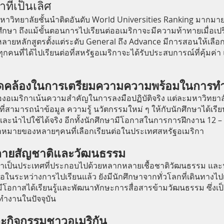
ี่เป็นเลิศ
มหาวิทยาลัยชั้นนำติดอันดับ World Universities Ranking มากมาย
กษา ถึงแม้ขั้นตอนการไปเรียนต่ออเมริกาจะมีความท้าทายเมื่อเปร
หลายหลักสูตรตั้งแต่ระดับ General ถึง Advance มีการสอนให้เลือ
กคนที่ได้ไปเรียนต่อที่สหรัฐอเมริกาจะได้รับประสบการณ์ที่คุ้มค่า
สอดคล้องในการเตรียมความความพร้อมในการท
อเมริกาเน้นความสำคัญในการลงมือปฏิบัติจริง แต่ละมหาวิทยาล
สามารถนำข้อมูล ความรู้ นวัตกรรมใหม่ ๆ ให้กับนักศึกษาได้เรีย
ละนำไปใช้ได้จริง อีกทั้งนักศึกษามีโอกาสในการการฝึกงาน 12 – 
เป้าหมายของหลายๆคนที่เลือกเรียนต่อในประเทศสหรัฐอเมริกา
ายสัญชาติและวัฒนธรรม
กาเป็นประเทศที่ประกอบไปด้วยหลากหลายเชื้อชาติวัฒนธรรม แ
จอในระหว่างการไปเรียนแล้ว ยังมีนักศึกษาจากทั่วโลกที่เดินทางไปเ
มีโอกาสได้เรียนรู้และพัฒนาทักษะการสื่อสารข้ามวัฒนธรรม ซึ่งเป
ทำงานในปัจจุบัน
ละกิจกรรมชาวอเมริกัน