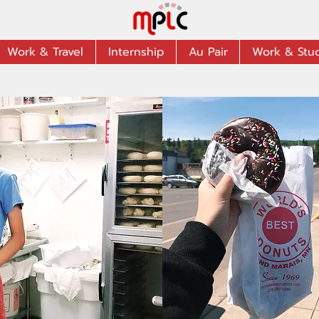
Work & Travel
Internship
Au Pair
Work & Stu