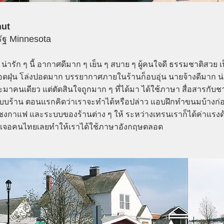
nut
รัฐ Minnesota
น่ารัก ๆ นี้ อากาศดีมาก ๆ เย็น ๆ สบาย ๆ ผู้คนใจดี ธรรมชาติสวย เ
ลอดฝุ่น โล่งปอดมาก บรรยากาศภายในร้านก็อบอุ่น นายจ้างดีมาก น
มาคนเดียว แต่ตัดสินใจถูกมาก ๆ ที่ได้มา ได้ใช้ภาษา สื่อสารกับช
บร้าน ตอนแรกคิดว่าเราจะทำได้หรือปล่าว แอบฝึกทำขนมบ้างก่อนที
าแฟ และระบบของร้านต่าง ๆ ให้ ระหว่างเทรนเราก็ได้ค่าแรงด้
ม่ได้เจอคนไทยเลยทำให้เราได้ใช้ภาษาอังกฤษตลอด