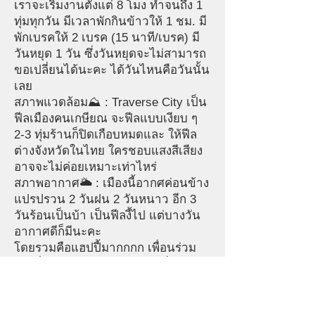
เราจะเริ่มงานตั้งแต่ 8 โมง ทำจนถึง 1
ทุ่มทุกวัน มีเวลาพักกินข้าวให้ 1 ชม. มี
พักเบรคให้ 2 เบรค (15 นาที/เบรค) มี
วันหยุด 1 วัน ซึ่งวันหยุดจะไม่สามารถ
ขอเปลี่ยนได้นะคะ ได้วันไหนคือวันนั้น
เลย
สภาพแวดล้อม⛰️ : Traverse City เป็น
ฟีลเมืองคนเกษียณ จะฟีลแบบเงียบ ๆ
2-3 ทุ่มร้านก็ปิดเกือบหมดและ ให้ฟีล
ต่างจังหวัดในไทย ใครชอบแสงสีเสียง
อาจจะไม่ค่อยเหมาะเท่าไหร่
สภาพอากาศ🌥️ : เมืองนี้อากศค่อนข้าง
แปรปรวน 2 วันฝน 2 วันหนาว อีก 3
วันร้อนเป็นบ้า เป็นฟีลงี้ไป แต่บางวัน
อากาศดีก็มีนะคะ
โดยรวมคือแฮปปี้มากกกก เพื่อนร่วม
งานก็น่ารักสุด ๆ ส่วนใหญ่จะเป็นฟีล
ผู้ใหญ่ไปจนถึงคนแก่ ไม่ค่อยมีวัยรุ่นมา
ทำงาน 5555555555555 แต่ทุกคนที่
ทำงานน่ารักมากจริง ๆ ค่ะ 🥹✨