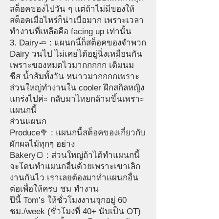
สต็อคของไปวัน ๆ แต่ถ้าไม่มีของให้
สต็อคเมื่อไหร่ก็น่าเบื่อมาก เพราะเวลา
ทำงานที่เหลือคือ facing up เท่านั้น
3. Dairy🧈 : แผนกนี้ก็สต็อคของจำพวก
Dairy วนไป ไม่เคยได้อยู่นิ่งเหมือนกัน
เพราะของหมดไวมากกกกก เติมนม
ชีส น้ำส้มทั้งวัน หนาวมากกกกเพราะ
ส่วนใหญ่ทำงานใน cooler ฝึกสกิลหญิง
แกร่งไปค่ะ กลับมาไทยกล้ามขึ้นเพราะ
แผนกนี้
ส่วนแผนก
Produce🥦 : แผนกนี้สต็อคของเกี่ยวกับ
ผักผลไม้ทุกๆ อย่าง
Bakery🍞 : ส่วนใหญ่ถ้าได้ทำแผนกนี้
จะโดนทำแผนกอื่นด้วยเพราะเขาเลิก
งานกันไว เราเลยต้องมาทำแผนกอื่น
ต่อเพื่อให้ครบ ชม ทำงาน
ปีนี้ Tom’s ให้ชั่วโมงงานจุกอยู่ 60
ชม./week (ชั่วโมงที่ 40+ นับเป็น OT)