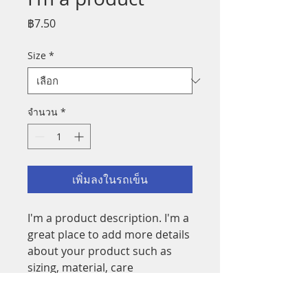
ราคา
฿7.50
Size
*
จำนวน
*
เพิ่มลงในรถเข็น
I'm a product description. I'm a 
great place to add more details 
about your product such as 
sizing, material, care 
instructions and cleaning 
instructions.