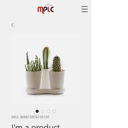
SKU: 366615376135191
I'm a product