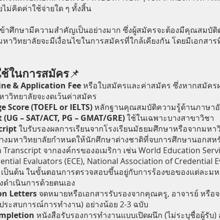
่คิดค่าใช้จ่ายใด ๆ ทั้งสิ้น
้าศึกษามีความสำคัญเป็นอย่างมาก ซึ่งผู้สมัครจะต้องมีคุณสมบัติ
าวิทยาลัยจะมีเงื่อนไขในการสมัครที่ใกล้เคียงกัน โดยมีเอกสารท
ใช้ในการสมัคร
📌
ine & Application Fee
หรือใบสมัครและค่าสมัคร ซึ่งหากสมัคร
หาวิทยาลัยจะงดเว้นค่าสมัคร
e Score (TOEFL or IELTS)
หลักฐานคุณสมบัติความรู้ด้านภาษาอ
t (UG – SAT/ACT, PG – GMAT/GRE)
ใช้ในเฉพาะบางสาขาวิชา
ript
ใบรับรองผลการเรียนจากโรงเรียนมัธยมศึกษาหรือจากมหาว
บางมหาวิทยาลัยกำหนดให้นักศึกษาต่างชาติที่จบการศึกษานอกสหรั
 Transcript จากองค์กรของอเมริกา เช่น World Education Servi
ntial Evaluators (ECE), National Association of Credential 
 เป็นต้น ในขั้นตอนการตรวจสอบขึ้นอยู่กับการร้องขอของแต่ละมห
รต้องดำเนินการด้วยตนเอง
n Letters
จดหมายหรือเอกสารรับรองจากคุณครู, อาจารย์ หรือจ
่มีประสบการณ์การทำงาน) อย่างน้อย 2-3 ฉบับ
ompletion
หนังสือรับรองการทำงานแบบเปิดผนึก (ไม่ระบุชื่อผู้รับ)