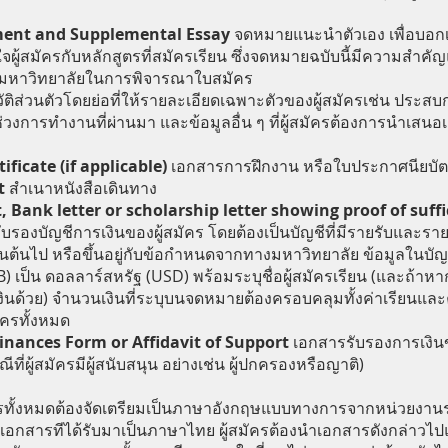
ment and Supplemental Essay
จดหมายแนะนำตัวเอง เพื่อบอกเ
จผู้สมัครกับหลักสูตรที่สมัครเรียน ซึ่งจดหมายฉบับนี้มีความสำคัญ
งมหาวิทยาลัยในการพิจารณาใบสมัคร
ัติส่วนตัวโดยย่อที่ให้รายละเอียดเฉพาะตัวของผู้สมัครเช่น ประ
ช่วงการทำงานที่ผ่านมา และข้อมูลอื่น ๆ ที่ผู้สมัครต้องการนำเส
ificate (if applicable)
เอกสารการฝึกงาน หรือใบประกาศนียบัตร
rt
สำเนาหนังสือเดินทาง
Bank letter or scholarship letter showing proof of suffi
รองบัญชีการเงินของผู้สมัคร โดยต้องเป็นบัญชีที่มีรายรับและรายจ่
็นต้นไป หรือขึ้นอยู่กับข้อกำหนดจากทางมหาวิทยาลัย ข้อมูลในบั
 เป็น ดอลลาร์สหรัฐ (USD) พร้อมระบุชื่อผู้สมัครเรียน (และถ้าหากม
ินด้วย) จำนวนเงินที่ระบุบนจดหมายต้องครอบคลุมทั้งค่าเรียนแล
ัครทั้งหมด
Finances Form or Affidavit of Support
เอกสารรับรองการเงินข
ที่ผู้สมัครมีผู้สนับสนุน อย่างเช่น ผู้ปกครองหรือญาติ)
รทั้งหมดต้องจัดเตรียมเป็นภาษาอังกฤษแบบทางการจากหน่วยงาน
กเอกสารทีได้รับมาเป็นภาษาไทย ผู้สมัครต้องนำเอกสารดังกล่าวไ