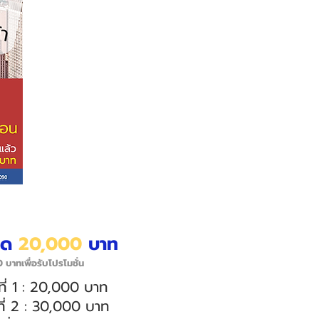
G Work & Travel 2026
สุด
20,000
บาท
 บาทเพื่อรับโปรโมชั่น
ี่ 1 : 20,000 บาท
ี่ 2 : 30,000 บาท