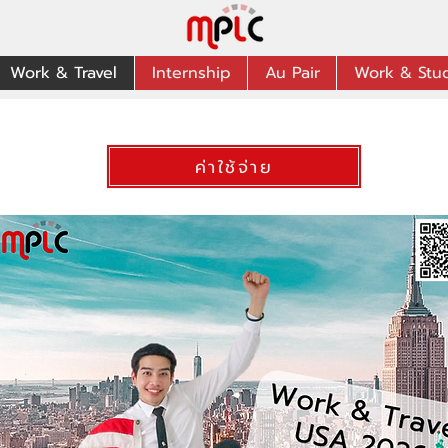
Work & Travel
Internship
Au Pair
Work & Stu
ค่าใช้จ่าย