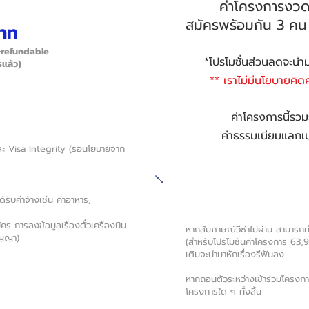
ค่าโครงการงวดท
สมัครพร้อมกัน 3 คน
าท
n-refundable
*โปรโมชั่นส่วนลดจะนำม
แล้ว)
** เราไม่มีนโยบายคิด
่ได้รวมในค่าโครงการ
ค่าโครงการนี้รวม
ค่าธรรมเนียมแลกเ
และ Visa Integrity (รอนโยบายจาก
การทำเรื่องคื
ด้รับค่าจ้างเช่น ค่าอาหาร,
 การลงข้อมูลเรื่องตั๋วเครื่องบิน
​หากสัมภาษณ์วีซ่าไม่ผ่าน สามารถ
ัญญา)
(สำหรับโปรโมชั่นค่าโครงการ 63,
เติมจะนำมาหักเรื่องรีฟันลง
หากถอนตัวระหว่างเข้าร่วมโครงกา
โครงการใด ๆ ทั้งสิ้น