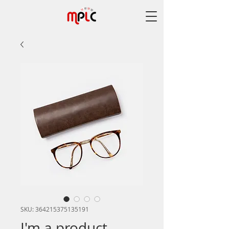
SKU: 364215375135191
I'm a product