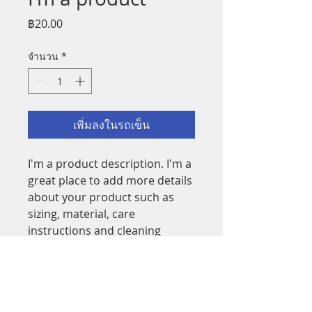
ราคา
฿20.00
จำนวน
*
เพิ่มลงในรถเข็น
I'm a product description. I'm a 
great place to add more details 
about your product such as 
sizing, material, care 
instructions and cleaning 
instructions.
PRODUCT INFO